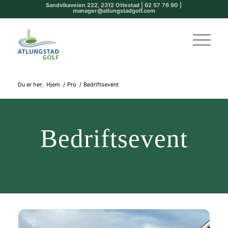
Sandvikaveien 222, 2312 Ottestad | 62 57 76 90 |
manager@atlungstadgolf.com
Du er her:
Hjem
/
Pro
/
Bedriftsevent
Bedriftsevent