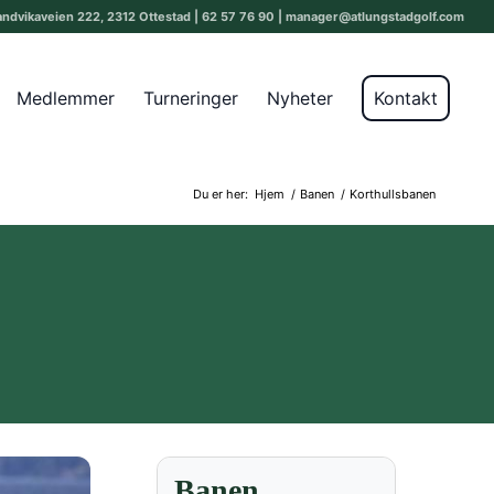
andvikaveien 222, 2312 Ottestad | 62 57 76 90 | manager@atlungstadgolf.com
Medlemmer
Turneringer
Nyheter
Kontakt
Du er her:
Hjem
/
Banen
/
Korthullsbanen
Banen