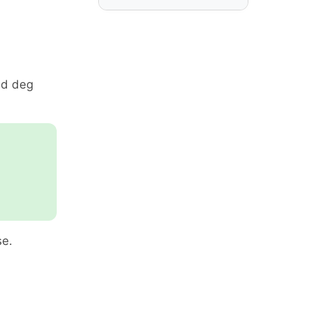
ed deg
se.