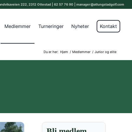
andvikaveien 222, 2312 Ottestad | 62 57 76 90 | manager@atlungstadgolf.com
Medlemmer
Turneringer
Nyheter
Kontakt
Du er her:
Hjem
/
Medlemmer
/
Junior og elite
Bli medlem