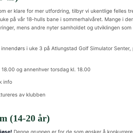
m er klare for mer utfordring, tilbyr vi ukentlige felles tr
 uke på vår 18-hulls bane i sommerhalvåret. Mange i de
eringer, mens andre nyter samholdet og utviklingen som
 innendørs i uke 3 på Atlungstad Golf Simulator Senter,
. 18.00 og annenhver torsdag kl. 18.00
k info
aktureres av klubben
m (14-20 år)
iøse!
Denne gruppen er for de som ønsker å konkurrere