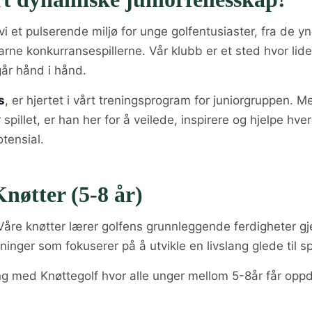
vi et pulserende miljø for unge golfentusiaster, fra de y
arne konkurransespillerne. Vår klubb er et sted hvor lid
går hånd i hånd.
s
, er hjertet i vårt treningsprogram for juniorgruppen. M
spillet, er han her for å veilede, inspirere og hjelpe hver
otensial.
Knøtter (5-8 år)
åre knøtter lærer golfens grunnleggende ferdigheter g
inger som fokuserer på å utvikle en livslang glede til spi
ng med Knøttegolf hvor alle unger mellom 5-8år får opp