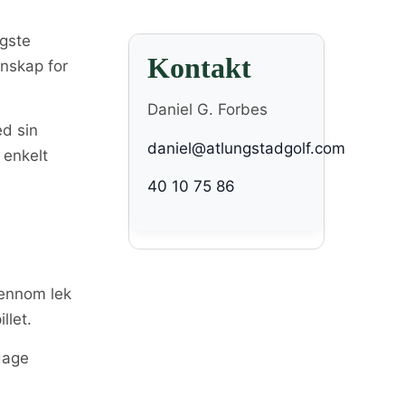
ngste
Kontakt
enskap for
Daniel G. Forbes
ed sin
daniel@atlungstadgolf.com
 enkelt
40 10 75 86
jennom lek
llet.
dage