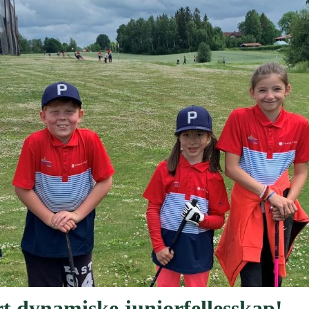
årt dynamiske juniorfellesskap!