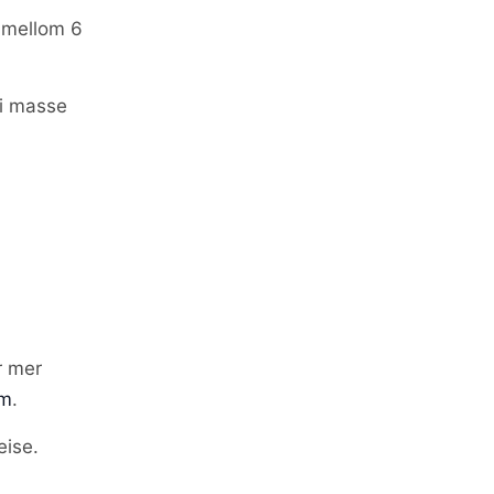
n mellom 6
li masse
r mer
om
.
eise.