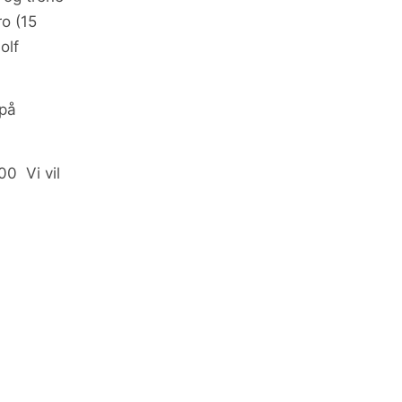
ro (15
olf
 på
00 Vi vil