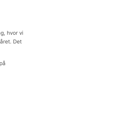
g, hvor vi
året. Det
 på