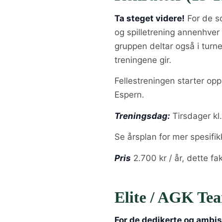
Ta steget videre!
For de so
og spilletrening annenhver
gruppen deltar også i turn
treningene gir.
Fellestreningen starter opp
Espern.
Treningsdag:
Tirsdager kl
Se årsplan for mer spesifik
Pris
2.700 kr / år, dette f
Elite / AGK Tea
For de dedikerte og ambis