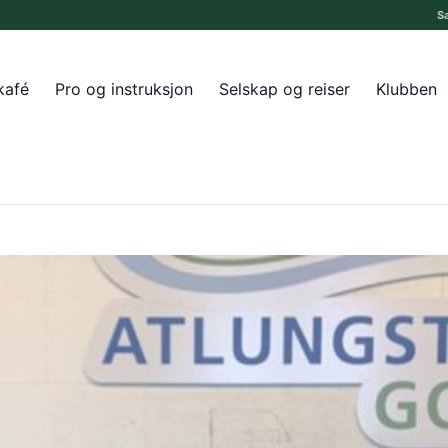
S
kafé
Pro og instruksjon
Selskap og reiser
Klubben