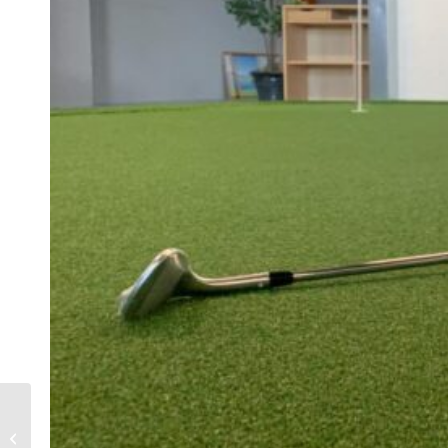
Spillerett 2024