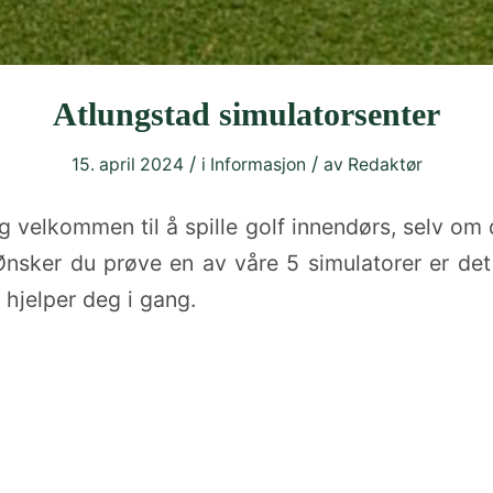
Atlungstad simulatorsenter
/
/
15. april 2024
i
Informasjon
av
Redaktør
lig velkommen til å spille golf innendørs, selv o
Ønsker du prøve en av våre 5 simulatorer er det
 hjelper deg i gang.