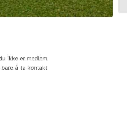
m du ikke er medlem
 bare å ta kontakt